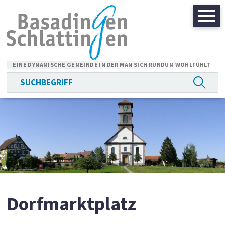
Navigieren in Basadingen-
Schnellnavigation
EINE DYNAMISCHE GEMEINDE IN DER MAN SICH RUNDUM WOHLFÜHLT
Suchbegriff
Suche 
Hauptnavigation
Dorfmarktplatz