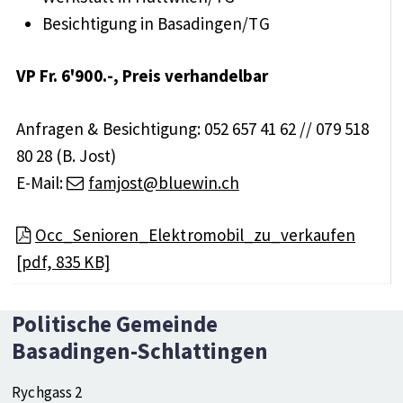
Besichtigung in Basadingen/TG
VP Fr. 6'900.-, Preis verhandelbar
Anfragen & Besichtigung: 052 657 41 62 // 079 518
80 28 (B. Jost)
E-Mail:
famjost@bluewin.ch
Occ_Senioren_Elektromobil_zu_verkaufen
[pdf, 835 KB]
Footer
Social Media
Politische Gemeinde
Basadingen-Schlattingen
Rychgass 2