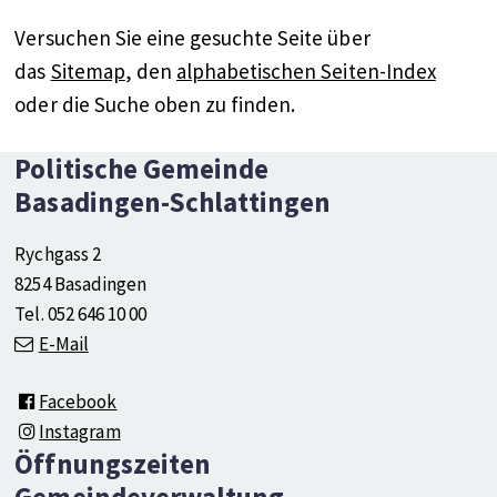
Versuchen Sie eine gesuchte Seite über
das
Sitemap
, den
alphabetischen Seiten-Index
oder die Suche oben zu finden.
Footer
Social Media
Politische Gemeinde
Basadingen-Schlattingen
Rychgass 2
8254 Basadingen
Tel. 052 646 10 00
E-Mail
Facebook
Instagram
Öffnungszeiten