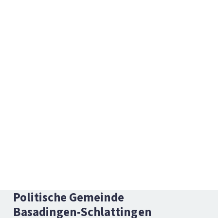
Footer
Social Media
Politische Gemeinde
Basadingen-Schlattingen