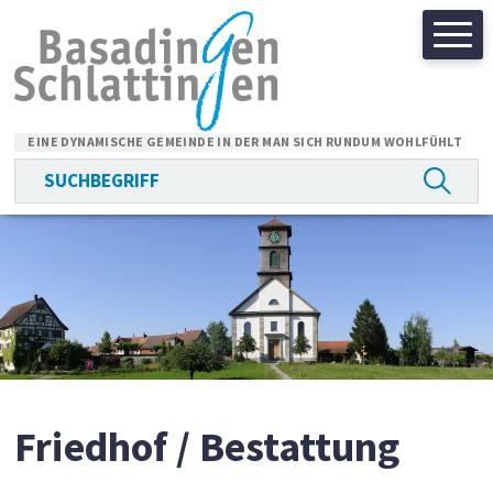
Navigieren in Basadingen-
Schnellnavigation
EINE DYNAMISCHE GEMEINDE IN DER MAN SICH RUNDUM WOHLFÜHLT
Suchbegriff
Suche 
Hauptnavigation
Friedhof / Bestattung