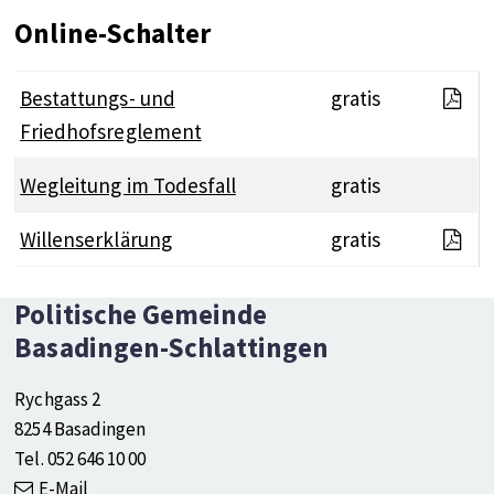
Online-Schalter
21
Bestattungs- und
gratis
Friedhofsreglement
Wegleitung im Todesfall
gratis
Wil
Willenserklärung
gratis
Footer
Social Media
Politische Gemeinde
Basadingen-Schlattingen
Rychgass 2
8254 Basadingen
Tel. 052 646 10 00
E-Mail