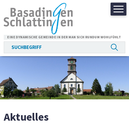
Navigieren in Basadingen-
Schnellnavigation
EINE DYNAMISCHE GEMEINDE IN DER MAN SICH RUNDUM WOHLFÜHLT
Suchbegriff
Suche 
Hauptnavigation
Aktuelles